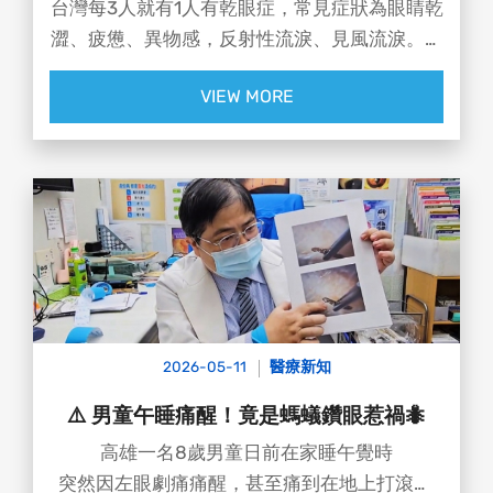
台灣每3人就有1人有乾眼症，常見症狀為眼睛乾
澀、疲憊、異物感，反射性流淚、見風流淚。眼
科醫師洪啟庭指出，7成患者越點人工淚液，反
VIEW MORE
而越覺得乾澀，深究其因是有些乾眼症病人實際
上是「缺油不缺水」。
2026-05-11
醫療新知
⚠️ 男童午睡痛醒！竟是螞蟻鑽眼惹禍🐜
高雄一名8歲男童日前在家睡午覺時
突然因左眼劇痛痛醒，甚至痛到在地上打滾😭