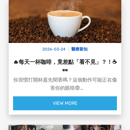
小編已經幫大家把北中南景點全收錄
讓孩子盡情奔跑、大人也能優雅喘口氣
2026-03-24
醫療新知
🔥每天一杯咖啡，竟差點「看不見」？！☕
👀
你習慣打開杯蓋先聞香嗎？這個動作可能正在傷
害你的眼睛😨
一名30歲咖啡店員，長期把臉貼近高溫咖啡聞
VIEW MORE
香，
雙眼遭熱蒸氣直衝，竟引發乾眼症＋角膜缺損，
視力一度掉到0.5📉