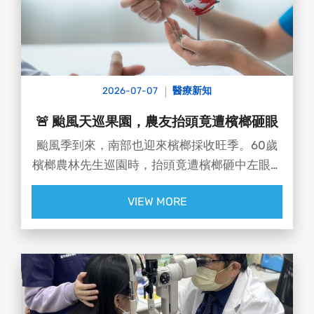
2026-07-07
醫療新知
🚨 颱風天巡果園，農友抬頭竟遭檳榔砸眼
颱風季到來，南部也迎來檳榔採收旺季。60歲
檳榔農林先生巡園時，抬頭竟遭檳榔砸中左眼，
當下眼球脹痛、視力瞬間模糊，嚇得他立即就
VIEW MORE
醫。經檢查發現，眼角膜中央出現破洞，視力一
度僅剩0.2，所幸經及時治療後並無大礙！👨‍⚕️ #
達特楊眼科聯盟執行長 洪啟庭醫師提醒：
⚠️ 檳榔果實從高處墜落時，在重力加速度下衝
擊力相當驚人，落地時速甚至可超過 60 公里。
⚠️ 此外，檳榔花、果實富含生物鹼，若不慎接