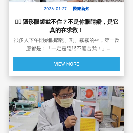
2026-01-27
醫療新知
😵‍💫 隱形眼鏡戴不住？不是你眼睛嬌，是它
真的在求救！
很多人下午開始眼睛乾、刺、霧霧的👀，第一反
應都是：「一定是隱眼不適合我！」
但真相其實是 👉 3C用太久＋冷氣房＋眨眼次數
VIEW MORE
暴跌😥，淚膜直接崩盤！💥
#板橋達特楊眼科診所院長沈奕勳醫師 提醒📣
⚠️用手機電腦時眨眼次數會減少超過60%，淚液
蒸發速度狂飆
⚠️本身有乾眼或瞼板腺功能不良者，更容易出現
「隱形眼鏡過勞」
⚠️含水量高 ≠ 越保濕，高水膠鏡片反而可能越戴
越乾😵
⚠️矽水膠透氧高，但戴過久、清潔不當，一樣翻