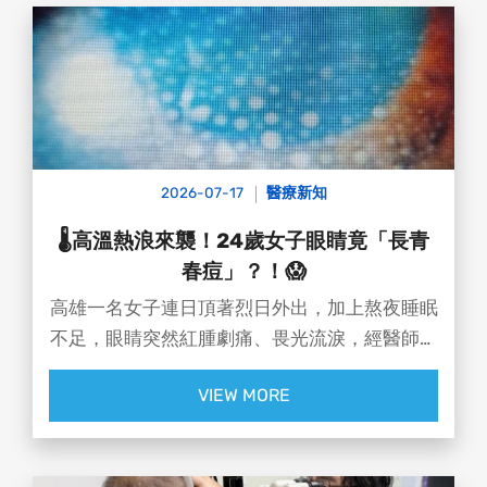
2026-07-17
醫療新知
🌡️高溫熱浪來襲！24歲女子眼睛竟「長青
春痘」？！😱
高雄一名女子連日頂著烈日外出，加上熬夜睡眠
不足，眼睛突然紅腫劇痛、畏光流淚，經醫師檢
查，患者角膜上布滿密密麻麻的灰白色沉積物，
VIEW MORE
看起來就像「長滿青春痘」！，確診為葡萄膜
炎，視力更從原本的 1.0 暴跌只剩 0.3 ，所幸積
極治療後，視力已恢復正常