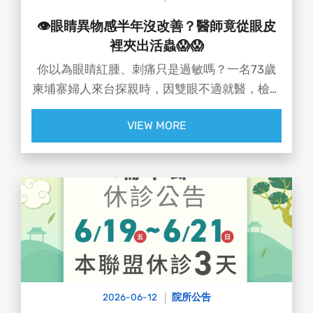
👁️眼睛異物感半年沒改善？醫師竟從眼皮
裡夾出活蟲😱😱
你以為眼睛紅腫、刺痛只是過敏嗎？一名73歲
柬埔寨婦人來台探親時，因雙眼不適就醫，檢查
後竟發現右眼藏著一隻1.2公厘的「稻薊馬」，
VIEW MORE
左眼角膜還卡著稻米殼殘骸！😵‍💫
2026-06-12
院所公告