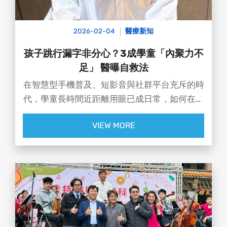
記住這條眼睛生存法則👇
每隔20～30分鐘就起來動一動、眨眨眼
2026-02-04
醫療新知
看看遠方窗外綠樹或天空，讓眼睛也獲得適當的
休息喔～👀💛
孩子跳行漏字非分心？3成學童「內聚力不
足」 醫曝自救法
🧧 祝大家新年馬上發財！馬年行大運、馬揪金
在智慧型手機普及、短影音與社群平台充斥的時
金💰🐎
代，學童長時間近距離用眼已成日常，如何在高
度干擾的環境中維持高專注力與學習效率也成為
-------
VIEW MORE
挑戰。近日有專家在一年內完成600多名小學生
篩檢，發現35.2％學童至少出現一項「視覺內聚
【SFAIR Trans PRK近視雷射】
力不足」跡象，眼科醫師洪啟庭表示，若發現相
✓ 不吸眼球 ✓ 權威
關症狀可利用「鉛筆尖推遠訓練」自救，或可尋
求眼科醫師、驗光師協助....