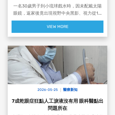
一名30歲男子到小琉球戲水時，因未配戴太陽
眼鏡，返家後竟出現視野中央黑影、視力從1.0
驟降至0.6！經檢查發現黃斑部受損，罹患罕見
VIEW MORE
的「光照性視網膜炎」😱
2026-05-25
醫療新知
7成乾眼症狂點人工淚液沒有用 眼科醫點出
問題所在