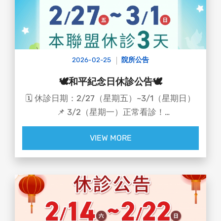
所幸經過即時的傷口縫合與異物取出治療，
女子的角膜、鞏膜與視力皆未受到傷害 🙏
後續恢復良好，目前已無大礙
2026-02-25
院所公告
🕊️和平紀念日休診公告🕊️
🗓️ 休診日期：2/27（星期五）~3/1（星期日）
📌 3/2（星期一）正常看診！
生活慢一點、讓身心歇一會兒 ☕
VIEW MORE
也記得幫每天努力工作的雙眼
好好放個假 👀✨
不論外出走走，或在家追劇滑手機
每 30 分鐘看看遠方，讓眼睛也能輕鬆呼吸 🌤️