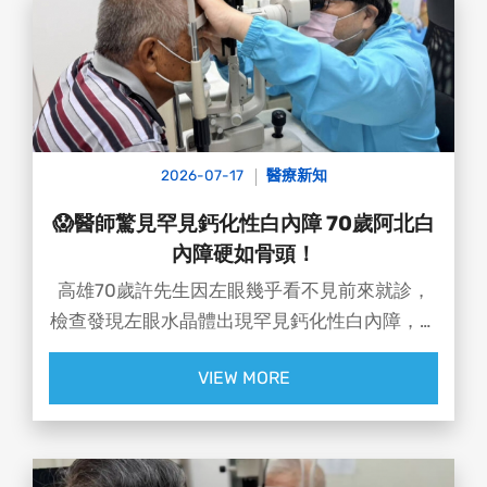
👨‍⚕️ #達特楊眼科聯盟執行長 洪啟庭醫師 提醒：
過去約有3成葡萄膜炎患者找不到明確原因，近
年臨床也開始關注，極端高溫、寒流與劇烈溫差
可能成為誘發因素之一
2026-07-17
醫療新知
😱醫師驚見罕見鈣化性白內障 70歲阿北白
內障硬如骨頭！
高雄70歲許先生因左眼幾乎看不見前來就診，
檢查發現左眼水晶體出現罕見鈣化性白內障，硬
度如骨頭，經醫師評估後，透過精細手術成功取
VIEW MORE
出約0.8公分的鈣化水晶體，並置換人工水晶
體，術後視力恢復至0.7，重新找回清晰視界！
✨