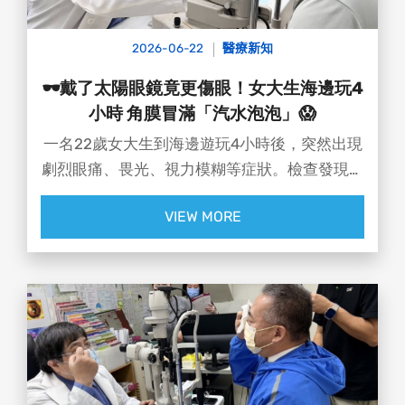
或變薄，後果超乎想像：
💥 可能導致視力受損、甚至眼球破裂、失明
2026-06-22
醫療新知
等！
💥 嚴重時甚至會造成眼球萎縮！
🕶️戴了太陽眼鏡竟更傷眼！女大生海邊玩4
小時 角膜冒滿「汽水泡泡」😱
一名22歲女大生到海邊遊玩4小時後，突然出現
劇烈眼痛、畏光、視力模糊等症狀。檢查發現雙
眼角膜布滿細小水泡，看起來就像汽水泡泡一般
VIEW MORE
😵‍💫