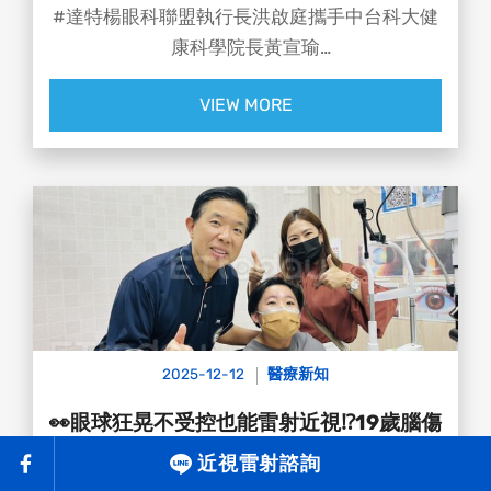
#達特楊眼科聯盟執行長洪啟庭攜手中台科大健
康科學院長黃宣瑜
合作研發「自動雙旋轉稜鏡視覺訓練系統
VIEW MORE
（ADRRPs）」✨
以旋轉稜鏡訓練動態視力與立體感🔬
實驗顯示：反應速度可提升約 8%🔥
球速動輒 130–150 km/h💨💨
不是選手不夠拚，是眼睛與大腦來不及同步
ADRRPs，正是把醫學帶進競技場的關鍵一步🙌
展望 2026 WBC，如果國手提早幫「視覺系統」
2025-12-12
醫療新知
升級💯
對上大谷翔平，至少先站在同一條起跑線上💪
👀眼球狂晃不受控也能雷射近視⁉️19歲腦傷
女大生視力逆襲衝到1.5！✨
近視雷射諮詢
高雄一名19歲女大生因幼年重症導致腦部受損，