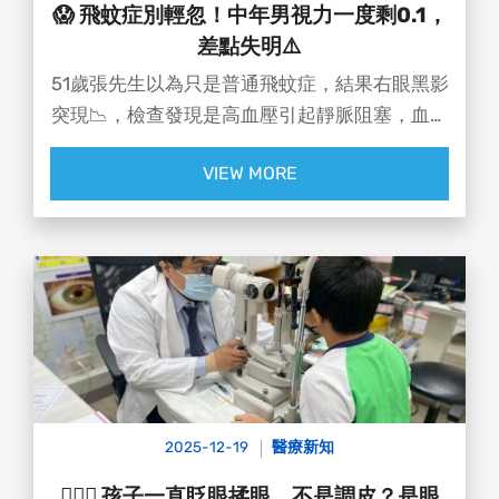
藥物副作用等.
😱 飛蚊症別輕忽！中年男視力一度剩0.1，
差點失明⚠️
51歲張先生以為只是普通飛蚊症，結果右眼黑影
突現📉，檢查發現是高血壓引起靜脈阻塞，血液
滲入玻璃體，視力急速惡化！☠️☠
VIEW MORE
#達特楊眼科聯盟執行長洪啟庭 提醒：
⚠️ 40歲以上、高度近視、糖尿病、高血壓、眼
部手術或外傷者，飛蚊症惡化風險大！
💡 若黑影變大、伴隨閃光，千萬不要拖延就醫‼️
洪醫師由日本民間「鳳梨護眼保養」為靈感✨研
發出高純度 「特殊多重蛋白酶」 ，協助代謝雜
質、提升葉黃素吸收。
張先生配合高血壓控制與每日服用後，視力逐月
回升 0.1 → 1.0，擺脫刺眼光暈、玻璃體更澄
2025-12-19
醫療新知
清，視線清晰
😵‍💫👀 孩子一直眨眼揉眼，不是調皮？是眼