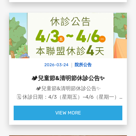
🩺 經就醫檢查發現：
右眼裸視視力僅剩0.3，且水晶體出現明顯混
濁，確診為白內障，但混濁外觀形似「台灣
島」，相當罕見，手術後以超音波乳化＋人工水
晶體植入，視力已恢復至0.9，生活也回到正軌
2026-03-24
院所公告
🏕️兒童節&清明節休診公告✨
🏕️兒童節&清明節休診公告✨
🗓️ 休診日期：4/3（星期五）~4/6（星期一）
📌 4/7（星期二）正常看診！
VIEW MORE
兒童節連假出遊預備！🏃‍♂️🏃‍♀️
爸媽們，準備好迎接連假大魔王了嗎？😆
還在苦惱要去哪裡讓小寶貝消耗體力？