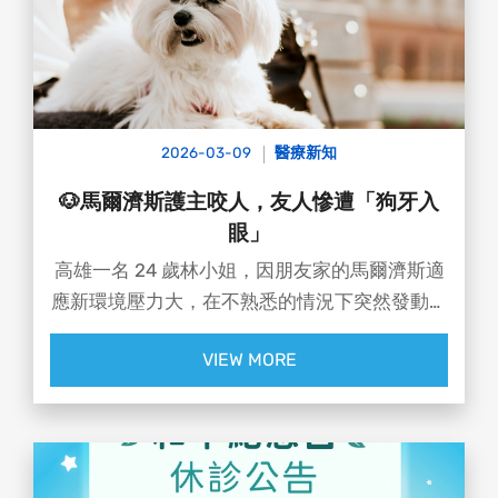
所幸最終成功取出，保住視力🙏
💡 洪啟庭醫師的提醒：
❌ 有異物感「千萬不要揉眼睛」
❌ 種睫毛仍可能引發感染、過敏或異物卡入
✅ 若不適應立即就醫，別自己硬撐
2026-03-09
醫療新知
很多人以為只是小問題，但身體不會跟你開玩笑
👀
🐶馬爾濟斯護主咬人，友人慘遭「狗牙入
有時候，真
眼」
高雄一名 24 歲林小姐，因朋友家的馬爾濟斯適
應新環境壓力大，在不熟悉的情況下突然發動攻
擊。林小姐右臉當場血流不止……🩸😰
VIEW MORE
🩺 達特楊眼科聯盟 執行長 #洪啟庭醫師表示
在進一步檢查後，竟在女子右眼瞼結膜處發現一
塊白色碎片，
緊急取出後確認為馬爾濟斯的牙齒碎片 🦷