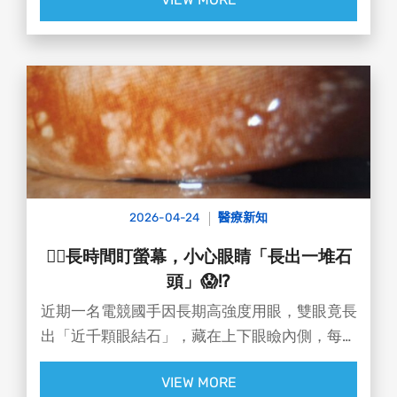
五一連假模式正式 ON 🔛
你是「戶外派」還是「居家派」？
不論選哪一派，先把工作疲憊放一邊
好好放鬆身心再出發~✨
想出門走走又不知道去哪玩？
別擔心，小編已經把活動懶人包準備好囉 👇
🌟 全台活動懶人包這邊請：
2026-04-24
醫療新知
👉https://city.gvm.com.tw/article/129450
😵‍💫長時間盯螢幕，小心眼睛「長出一堆石
頭」😱⁉️
近期一名電競國手因長期高強度用眼，雙眼竟長
出「近千顆眼結石」，藏在上下眼瞼內側，每次
眨眼都像砂紙在磨眼球。導致紅腫、刺痛，甚至
VIEW MORE
角膜破皮☠️☠️