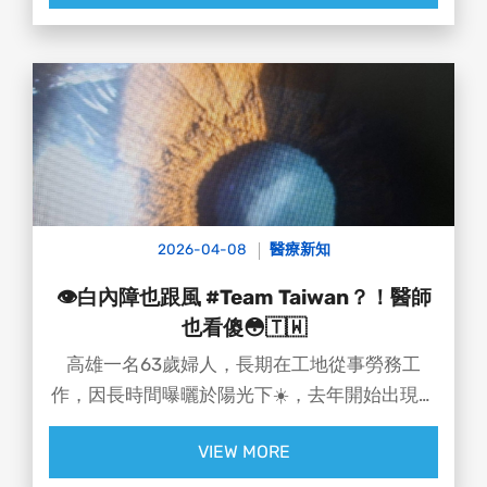
2026-04-08
醫療新知
👁️白內障也跟風 #Team Taiwan？！醫師
也看傻😳🇹🇼
高雄一名63歲婦人，長期在工地從事勞務工
作，因長時間曝曬於陽光下☀️，去年開始出現右
眼視力模糊情形，並伴隨雙眼不等視、立體感下
VIEW MORE
降等問題