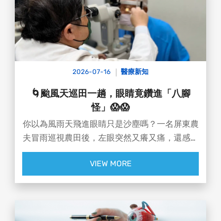
2026-07-16
醫療新知
🌀颱風天巡田一趟，眼睛竟鑽進「八腳
怪」😱😱
你以為風雨天飛進眼睛只是沙塵嗎？一名屏東農
夫冒雨巡視農田後，左眼突然又癢又痛，還感覺
有東西在眼裡鑽動。檢查後竟發現，眼球上附著
VIEW MORE
一隻疑似「蜱蟲（壁虱）」！😵‍💫