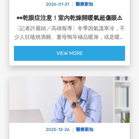
2026-01-21
醫療新知
車🚨
👀乾眼症注意！室內乾燥開暖氣超傷眼⚠️
〔記者許麗娟／高雄報導〕冬季因氣溫寒冷，不
少人狂嗑燒酒雞、薑母鴨等補品暖身，或是暖氣
機開整夜未注意室內過於乾燥，醫師提醒，冬天
VIEW MORE
是乾眼症的好發期，若導致角膜受損、發炎又未
積極治療，恐引發角膜糜爛、潰瘍，導致視力損
傷。
大仁科技大學眼科副教授洪啟庭指出，人類的淚
液層共有黏液層、水樣層、脂肪層共3層。水樣
層來自淚腺分泌，而最外面的脂肪層來自於眼瞼
板的皮脂腺分泌，如果脂肪不足，下面水樣層容
易流失而產生乾眼症。
洪啟庭表示，造成乾眼症的原因很多，包括騎機
2025-12-26
醫療新知
車沒有防護、長時間追劇、多日沒拔隱形眼鏡、