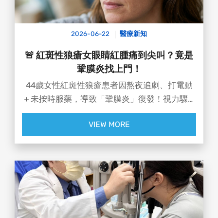
2026-06-22
醫療新知
🚨 紅斑性狼瘡女眼睛紅腫痛到尖叫？竟是
鞏膜炎找上門！
44歲女性紅斑性狼瘡患者因熬夜追劇、打電動
＋未按時服藥，導致「鞏膜炎」復發！視力驟降
至 0.4！眼白嚴重充血，棉棒輕碰眼睛就痛到尖
VIEW MORE
叫，所幸經治療後病情逐漸穩定😱
🔍 什麼是鞏膜炎？
👨‍⚕️#達特楊眼科聯盟執行長 洪啟庭醫師來解
答：
鞏膜炎是眼球外層「鞏膜」發炎，鞏膜就像房子
的牆壁一樣，負責支撐整顆眼球，一旦嚴重受損