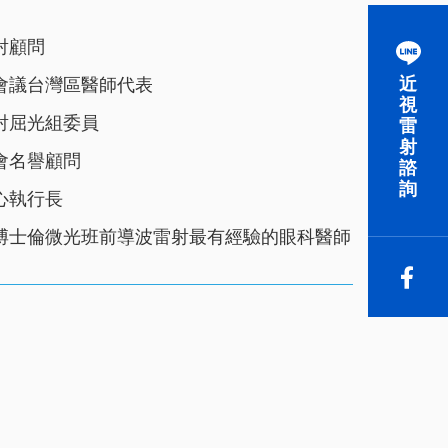
射顧問
近
會議台灣區醫師代表
視
射屈光組委員
雷
射
會名譽顧問
諮
詢
心執行長
博士倫微光班前導波雷射最有經驗的眼科醫師