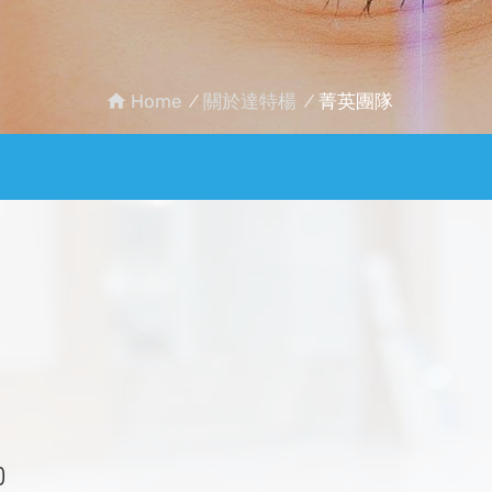
Home
關於達特楊
菁英團隊
)