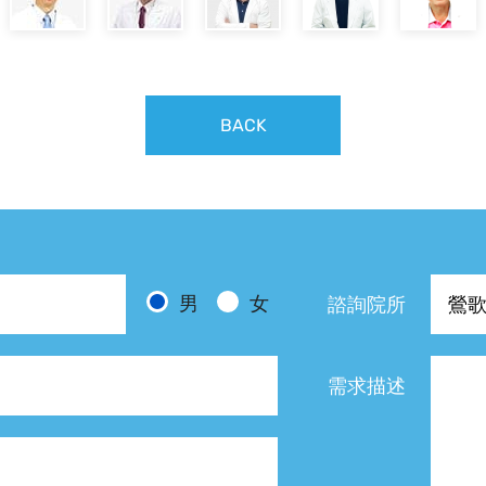
BACK
男
女
諮詢院所
需求描述