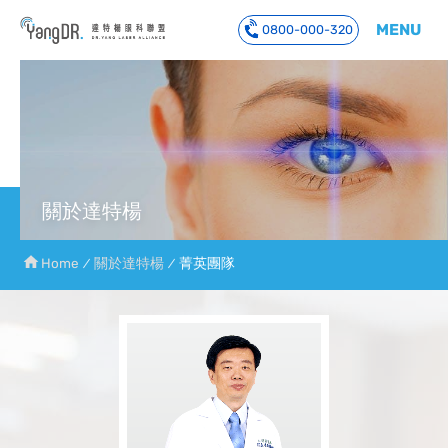
MENU
0800-000-320
到主要內容
關於達特楊
Home
關於達特楊
菁英團隊