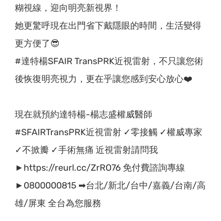
糊視線，迎向明亮新視界！
她更驚呼現在出門省下戴隱眼的時間，生活變得
更方便了😎
#達特楊SFAIR TransPRK近視雷射，不只讓您術
後恢復明亮視力，更在乎讓您感到安心放心❤️
現在就預約達特楊-楊志盛權威醫師
#SFAIRTransPRK近視雷射 ✓零接觸 ✓權威專家
✓不掀瓣 ✓手術無痛 近視雷射請問我
►https://reurl.cc/ZrRO76 免付費諮詢專線
►0800000815 ➡台北/新北/台中/嘉義/台南/高
雄/屏東 全台為您服務