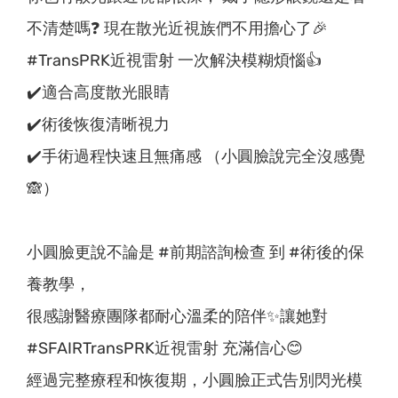
不清楚嗎❓ 現在散光近視族們不用擔心了🎉
#TransPRK近視雷射 一次解決模糊煩惱👍
✔️適合高度散光眼睛
✔️術後恢復清晰視力
✔️手術過程快速且無痛感 （小圓臉說完全沒感覺
🙈）
小圓臉更說不論是 #前期諮詢檢查 到 #術後的保
養教學，
很感謝醫療團隊都耐心溫柔的陪伴✨讓她對
#SFAIRTransPRK近視雷射 充滿信心😊
經過完整療程和恢復期，小圓臉正式告別閃光模