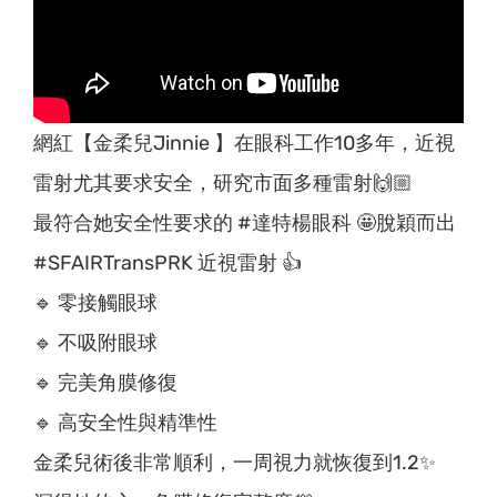
網紅【金柔兒Jinnie 】在眼科工作10多年，近視
雷射尤其要求安全，研究市面多種雷射🙌🏼
最符合她安全性要求的 #達特楊眼科 🤩脫穎而出
#SFAIRTransPRK 近視雷射 👍
🔹 零接觸眼球
🔹 不吸附眼球
🔹 完美角膜修復
🔹 高安全性與精準性
金柔兒術後非常順利，一周視力就恢復到1.2✨