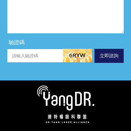
驗證碼
立即諮詢