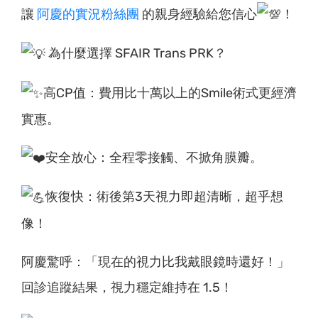
讓
阿慶的實況粉絲團
的親身經驗給您信心
！
為什麼選擇 SFAIR Trans PRK？
高CP值：費用比十萬以上的Smile術式更經濟
實惠。
安全放心：全程零接觸、不掀角膜瓣。
恢復快：術後第3天視力即超清晰，超乎想
像！
阿慶驚呼：「現在的視力比我戴眼鏡時還好！」
回診追蹤結果，視力穩定維持在 1.5！