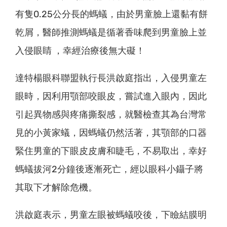
有隻0.25公分長的螞蟻，由於男童臉上還黏有餅
乾屑，醫師推測螞蟻是循著香味爬到男童臉上並
入侵眼睛 ，幸經治療後無大礙！
達特楊眼科聯盟執行長洪啟庭指出，入侵男童左
眼時，因利用顎部咬眼皮，嘗試進入眼內，因此
引起異物感與疼痛撕裂感，就醫檢查其為台灣常
見的小黃家蟻，因螞蟻仍然活著，其顎部的口器
緊住男童的下眼皮皮膚和睫毛，不易取出，幸好
螞蟻拔河2分鐘後逐漸死亡，經以眼科小鑷子將
其取下才解除危機。
洪啟庭表示，男童左眼被螞蟻咬後，下瞼結膜明