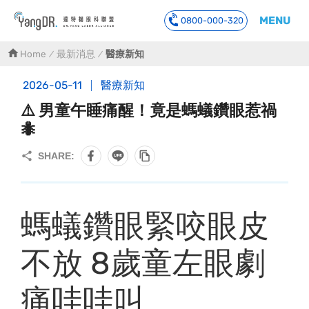
MENU
0800-000-320
到主要內容
Home
最新消息
醫療新知
2026-05-11
醫療新知
⚠️ 男童午睡痛醒！竟是螞蟻鑽眼惹禍
🐜
螞蟻鑽眼緊咬眼皮
不放 8歲童左眼劇
痛哇哇叫