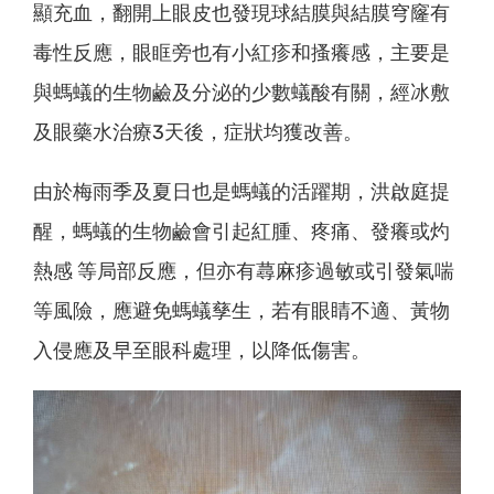
顯充血，翻開上眼皮也發現球結膜與結膜穹窿有
毒性反應，眼眶旁也有小紅疹和搔癢感，主要是
與螞蟻的生物鹼及分泌的少數蟻酸有關，經冰敷
及眼藥水治療3天後，症狀均獲改善。
由於梅雨季及夏日也是螞蟻的活躍期，洪啟庭提
醒，螞蟻的生物鹼會引起紅腫、疼痛、發癢或灼
熱感 等局部反應，但亦有蕁麻疹過敏或引發氣喘
等風險，應避免螞蟻孳生，若有眼睛不適、黃物
入侵應及早至眼科處理，以降低傷害。