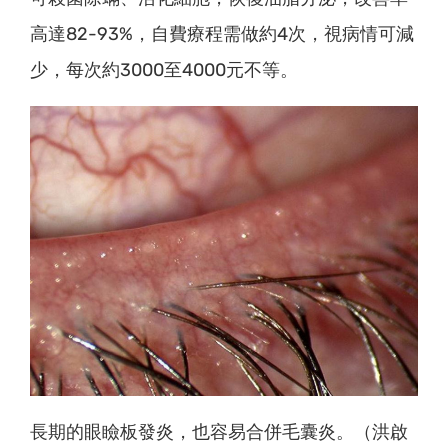
高達82-93%，自費療程需做約4次，視病情可減
少，每次約3000至4000元不等。
長期的眼瞼板發炎，也容易合併毛囊炎。（洪啟