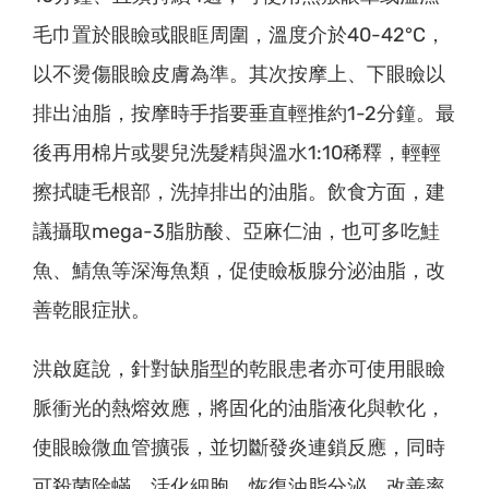
毛巾置於眼瞼或眼眶周圍，溫度介於40-42°C，
以不燙傷眼瞼皮膚為準。其次按摩上、下眼瞼以
排出油脂，按摩時手指要垂直輕推約1-2分鐘。最
後再用棉片或嬰兒洗髮精與溫水1:10稀釋，輕輕
擦拭睫毛根部，洗掉排出的油脂。飲食方面，建
議攝取mega-3脂肪酸、亞麻仁油，也可多吃鮭
魚、鯖魚等深海魚類，促使瞼板腺分泌油脂，改
善乾眼症狀。
洪啟庭說，針對缺脂型的乾眼患者亦可使用眼瞼
脈衝光的熱熔效應，將固化的油脂液化與軟化，
使眼瞼微血管擴張，並切斷發炎連鎖反應，同時
可殺菌除蟎、活化細胞，恢復油脂分泌，改善率