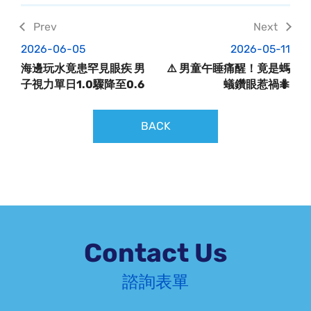
2026-06-05
2026-05-11
海邊玩水竟患罕見眼疾 男
⚠️ 男童午睡痛醒！竟是螞
子視力單日1.0驟降至0.6
蟻鑽眼惹禍🐜
BACK
Contact Us
諮詢表單