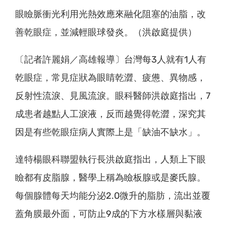
眼瞼脈衝光利用光熱效應來融化阻塞的油脂，改
善乾眼症，並減輕眼球發炎。（洪啟庭提供）
〔記者許麗娟／高雄報導〕台灣每3人就有1人有
乾眼症，常見症狀為眼睛乾澀、疲憊、異物感，
反射性流淚、見風流淚。眼科醫師洪啟庭指出，7
成患者越點人工淚液，反而越覺得乾澀，深究其
因是有些乾眼症病人實際上是「缺油不缺水」。
達特楊眼科聯盟執行長洪啟庭指出，人類上下眼
瞼都有皮脂腺，醫學上稱為瞼板腺或是麥氏腺。
每個腺體每天均能分泌2.0微升的脂肪，流出並覆
蓋角膜最外面，可防止9成的下方水樣層與黏液