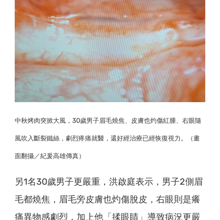
中秋烤肉突掀大風，30歲男子眉毛燒焦、皮膚也灼傷紅腫、右眼隨
風吹入斷裂鐵絲，劇烈疼痛就醫，還好經治療已經恢復視力。（畫
面翻攝／紀爰高雄傳真）
另1名30歲男子更嚴重，洪啟庭表示，男子2側眉
毛都燒焦，眉毛旁皮膚也灼傷脫皮，右眼則是癢
痛異物感劇烈，加上他「揉眼睛」導致病況更嚴