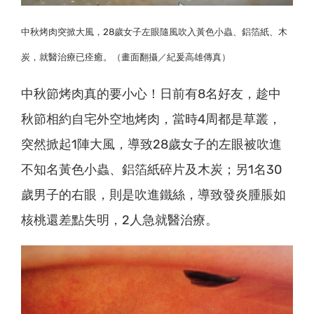
中秋烤肉突掀大風，28歲女子左眼隨風吹入黃色小蟲、鋁箔紙、木
炭，就醫治療已痊癒。（畫面翻攝／紀爰高雄傳真）
中秋節烤肉真的要小心！日前有8名好友，趁中
秋節相約自宅外空地烤肉，當時4周都是草叢，
突然掀起1陣大風，導致28歲女子的左眼被吹進
不知名黃色小蟲、鋁箔紙碎片及木炭；另1名30
歲男子的右眼，則是吹進鐵絲，導致發炎腫脹如
核桃還差點失明，2人急就醫治療。