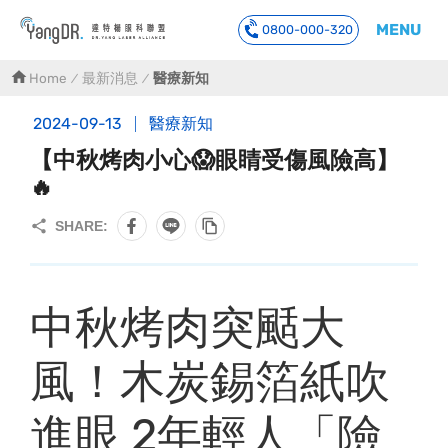
MENU
0800-000-320
到主要內容
Home
最新消息
醫療新知
2024-09-13
醫療新知
【中秋烤肉小心😱眼睛受傷風險高】
🔥
中秋烤肉突颳大
風！木炭錫箔紙吹
進眼 2年輕人「險