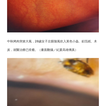
中秋烤肉突掀大風，28歲女子左眼隨風吹入黃色小蟲、鋁箔紙、木
炭，就醫治療已痊癒。（畫面翻攝／紀爰高雄傳真）