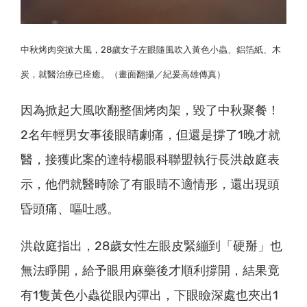
中秋烤肉突掀大風，28歲女子左眼隨風吹入黃色小蟲、鋁箔紙、木
炭，就醫治療已痊癒。（畫面翻攝／紀爰高雄傳真）
因為掀起大風吹翻整個烤肉架，毀了中秋聚餐！
2名年輕男女事後眼睛劇痛，但還是撐了1晚才就
醫，接獲此案的達特楊眼科聯盟執行長洪啟庭表
示，他們就醫時除了有眼睛不適情形，還出現頭
昏頭痛、嘔吐感。
洪啟庭指出，28歲女性左眼皮緊繃到「硬掰」也
無法睜開，給予眼用麻藥後才順利撐開，結果竟
有1隻黃色小蟲從眼內彈出，下眼瞼深處也夾出1