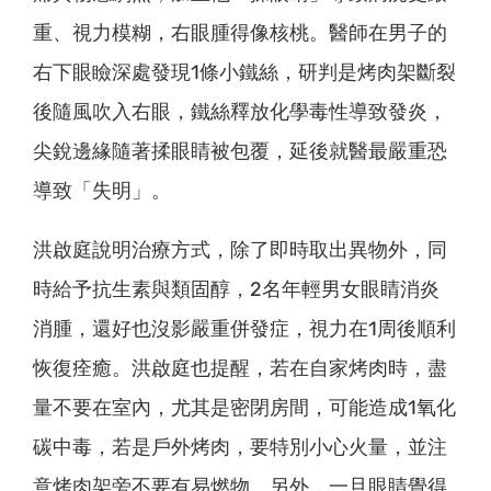
重、視力模糊，右眼腫得像核桃。醫師在男子的
右下眼瞼深處發現1條小鐵絲，研判是烤肉架斷裂
後隨風吹入右眼，鐵絲釋放化學毒性導致發炎，
尖銳邊緣隨著揉眼睛被包覆，延後就醫最嚴重恐
導致「失明」。
洪啟庭說明治療方式，除了即時取出異物外，同
時給予抗生素與類固醇，2名年輕男女眼睛消炎
消腫，還好也沒影嚴重併發症，視力在1周後順利
恢復痊癒。
洪啟庭也提醒，若在自家烤肉時，盡
量不要在室內，尤其是密閉房間，可能造成1氧化
碳中毒，若是戶外烤肉，要特別小心火量，並注
意烤肉架旁不要有易燃物。另外，一旦眼睛覺得