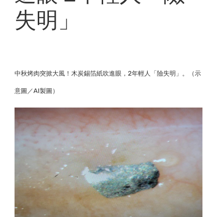
失明」
中秋烤肉突掀大風！木炭錫箔紙吹進眼，2年輕人「險失明」。（示
意圖／AI製圖）