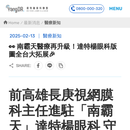
MENU
0800-000-320
到主要內容
Home
最新消息
醫療新知
2025-02-13
醫療新知
👀 南霸天醫療再升級！達特楊眼科版
圖全台大拓展🎉
前高雄長庚視網膜
科主任進駐「南霸
天」達特楊眼科 守