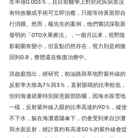
生率僅0.003％，且目前醫學上對於此疾病並沒
有特效藥或手術可立即治癒，只能等待黃斑部自
行消腫。然而，楊先生的案例，他們嘗試採取新
發明的「OTO水果療法」，一個月以來，視野陰
影範圍有變小，但盲點仍然存在，視力則是稍微
回到0.8，整體還在恢復治療中。
洪啟庭指出，經研究，柏油路與草地對紫外線的
反射率大致為7％與3％，直射眼睛的比率較低，
但到海邊就要特別留意眼部防曬，因海水跟雪地
一樣，反射紫外線入眼的比率高達約90％，縱使
不下水，躲在海灘遮陽傘下，仍會受到來自沙灘
與水面反射，經計算約有高達50％的紫外線會從