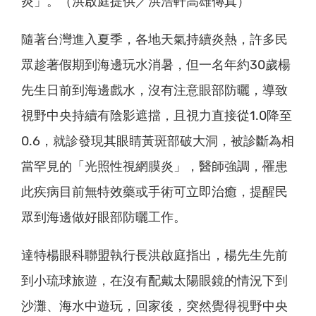
炎」。（洪啟庭提供／洪浩軒高雄傳真）
隨著台灣進入夏季，各地天氣持續炎熱，許多民
眾趁著假期到海邊玩水消暑，但一名年約30歲楊
先生日前到海邊戲水，沒有注意眼部防曬，導致
視野中央持續有陰影遮擋，且視力直接從1.0降至
0.6，就診發現其眼睛黃斑部破大洞，被診斷為相
當罕見的「光照性視網膜炎」，醫師強調，罹患
此疾病目前無特效藥或手術可立即治癒，提醒民
眾到海邊做好眼部防曬工作。
達特楊眼科聯盟執行長洪啟庭指出，楊先生先前
到小琉球旅遊，在沒有配戴太陽眼鏡的情況下到
沙灘、海水中遊玩，回家後，突然覺得視野中央